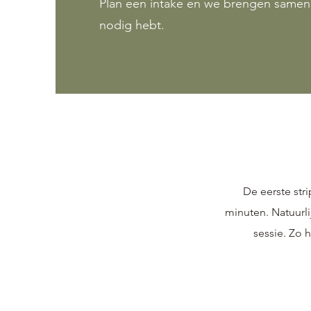
Plan een intake en we brengen samen in
nodig hebt.
De eerste stri
minuten. Natuurli
sessie. Zo 