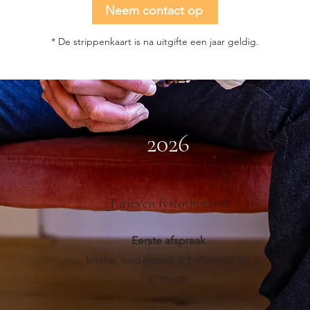
Neem contact op
* De strippenkaart is na uitgifte een jaar geldig.
2026
Tarieven fysiotherapie
Eerste afspraak
Intake, onderzoek & behandeling
€
106,80