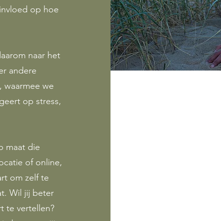
invloed op hoe
 daarom naar het
er andere
e, waarmee we
geert op stress,
p maat die
ocatie of online,
rt om zelf te
 Wil jij beter
 te vertellen?