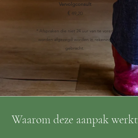
Vervolgconsult
€
49,20
* Afspraken die niet 24 uur van te voren
worden afgezegd worden in rekening
gebracht.
Waarom deze aanpak werkt