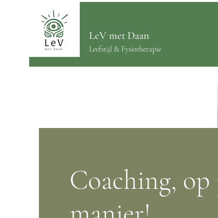
LeV
met Daan
Leefstijl & Fysiotherapie
Coaching, op
manier!