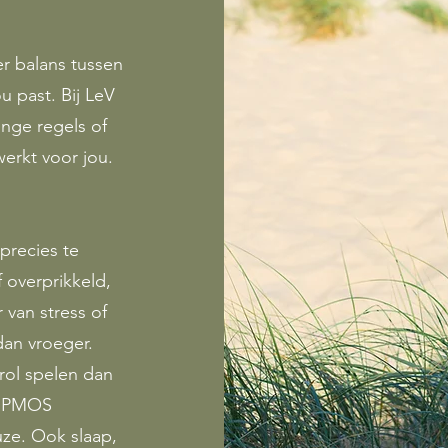
r balans tussen
u past. Bij LeV
nge regels of
erkt voor jou.
 precies te
 overprikkeld,
 van stress of
dan vroeger.
rol spelen dan
, PMOS
ze. Ook slaap,