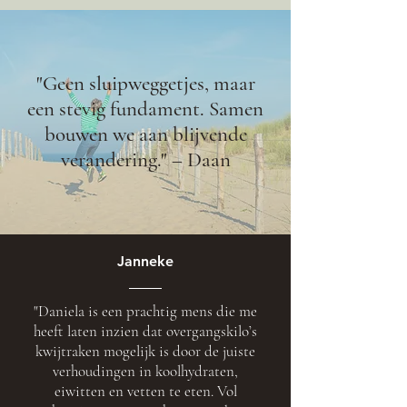
"Geen sluipweggetjes, maar
een stevig fundament. Samen
bouwen we aan blijvende
verandering." – Daan
Janneke
"Daniela is een prachtig mens die me
heeft laten inzien dat overgangskilo’s
kwijtraken mogelijk is door de juiste
verhoudingen in koolhydraten,
eiwitten en vetten te eten. Vol